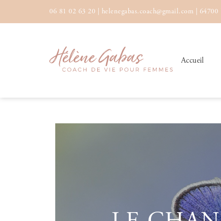
06 81 02 63 20
|
helenegabas.coach@gmail.com
|
64700
Accueil