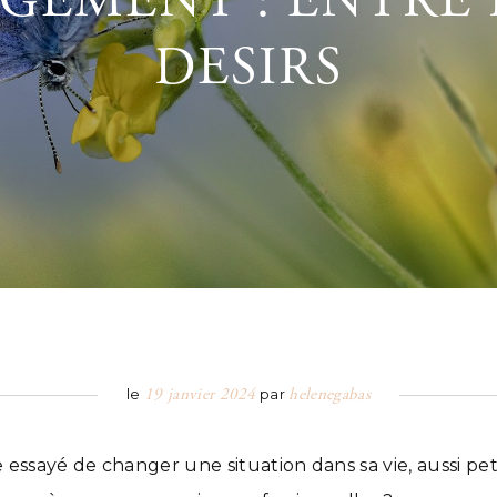
GEMENT : ENTRE 
DESIRS
19 janvier 2024
helenegabas
le
par
ssayé de changer une situation dans sa vie, aussi petit